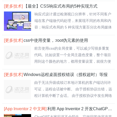
[更多技术]
【最全】CSS响应式布局的5种实现方式
响应式设计通过检测视口分辨率，针对不同客户
端在客户端做代码处理，来展现不同的布局和内
容；响应式布局的 5 种实现方案百分比布局媒体
查..
[更多技术]
css中使用变量，:root伪元素的使用
前言使用css的全局变量，可以减少写很多重复
代码。比如设置一个全局主题色变量，整个项目
用到这个颜色的地方，都用变量设置，就很方便
了。一..
[更多技术]
Windows远程桌面授权错误（授权超时）等报
由于无法升级或续订本地计算机的客户端访问许
可证，远程会话被中断。 由于授权协议出错，远
程计算机中断了会话。 由于授权协议中发生网络
问..
[App Inventor 2 中文网]
利用 App Inventor 2 开发ChatGPT应用
ChatGPT大家应该不会陌生，它的回答内容非常