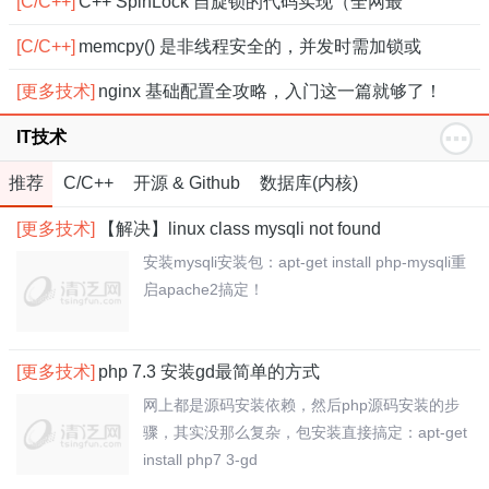
[C/C++]
C++ SpinLock 自旋锁的代码实现（全网最
[C/C++]
memcpy() 是非线程安全的，并发时需加锁或
[更多技术]
nginx 基础配置全攻略，入门这一篇就够了！
IT技术
推荐
C/C++
开源 & Github
数据库(内核)
[更多技术]
【解决】linux class mysqli not found
安装mysqli安装包：apt-get install php-mysqli重
启apache2搞定！
[更多技术]
php 7.3 安装gd最简单的方式
网上都是源码安装依赖，然后php源码安装的步
骤，其实没那么复杂，包安装直接搞定：apt-get
install php7 3-gd