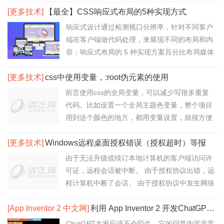
[更多技术]
【最全】CSS响应式布局的5种实现方式
响应式设计通过检测视口分辨率，针对不同客户
端在客户端做代码处理，来展现不同的布局和内
容；响应式布局的 5 种实现方案百分比布局媒体
查..
[更多技术]
css中使用变量，:root伪元素的使用
前言使用css的全局变量，可以减少写很多重复
代码。比如设置一个全局主题色变量，整个项目
用到这个颜色的地方，都用变量设置，就很方便
了。一..
[更多技术]
Windows远程桌面授权错误（授权超时）等报
由于无法升级或续订本地计算机的客户端访问许
可证，远程会话被中断。 由于授权协议出错，远
程计算机中断了会话。 由于授权协议中发生网络
问..
[App Inventor 2 中文网]
利用 App Inventor 2 开发ChatGPT应用
ChatGPT大家应该不会陌生，它的回答内容非常