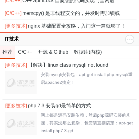
[C/C++]
C++ SpinLock 自旋锁的代码实现（全网最
[C/C++]
memcpy() 是非线程安全的，并发时需加锁或
[更多技术]
nginx 基础配置全攻略，入门这一篇就够了！
IT技术
推荐
C/C++
开源 & Github
数据库(内核)
[更多技术]
【解决】linux class mysqli not found
安装mysqli安装包：apt-get install php-mysqli重
启apache2搞定！
[更多技术]
php 7.3 安装gd最简单的方式
网上都是源码安装依赖，然后php源码安装的步
骤，其实没那么复杂，包安装直接搞定：apt-get
install php7 3-gd