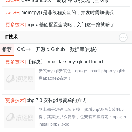
[C/C++]
C++ SpinLock 自旋锁的代码实现（全网最
[C/C++]
memcpy() 是非线程安全的，并发时需加锁或
[更多技术]
nginx 基础配置全攻略，入门这一篇就够了！
IT技术
推荐
C/C++
开源 & Github
数据库(内核)
[更多技术]
【解决】linux class mysqli not found
安装mysqli安装包：apt-get install php-mysqli重
启apache2搞定！
[更多技术]
php 7.3 安装gd最简单的方式
网上都是源码安装依赖，然后php源码安装的步
骤，其实没那么复杂，包安装直接搞定：apt-get
install php7 3-gd