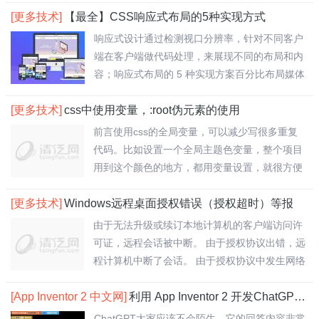
[更多技术]
【最全】CSS响应式布局的5种实现方式
响应式设计通过检测视口分辨率，针对不同客户
端在客户端做代码处理，来展现不同的布局和内
容；响应式布局的 5 种实现方案百分比布局媒体
查..
[更多技术]
css中使用变量，:root伪元素的使用
前言使用css的全局变量，可以减少写很多重复
代码。比如设置一个全局主题色变量，整个项目
用到这个颜色的地方，都用变量设置，就很方便
了。一..
[更多技术]
Windows远程桌面授权错误（授权超时）等报
由于无法升级或续订本地计算机的客户端访问许
可证，远程会话被中断。 由于授权协议出错，远
程计算机中断了会话。 由于授权协议中发生网络
问..
[App Inventor 2 中文网]
利用 App Inventor 2 开发ChatGPT应用
ChatGPT大家应该不会陌生，它的回答内容非常