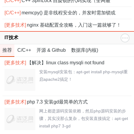
[C/C++]
C++ SpinLock 自旋锁的代码实现（全网最
[C/C++]
memcpy() 是非线程安全的，并发时需加锁或
[更多技术]
nginx 基础配置全攻略，入门这一篇就够了！
IT技术
推荐
C/C++
开源 & Github
数据库(内核)
[更多技术]
【解决】linux class mysqli not found
安装mysqli安装包：apt-get install php-mysqli重
启apache2搞定！
[更多技术]
php 7.3 安装gd最简单的方式
网上都是源码安装依赖，然后php源码安装的步
骤，其实没那么复杂，包安装直接搞定：apt-get
install php7 3-gd