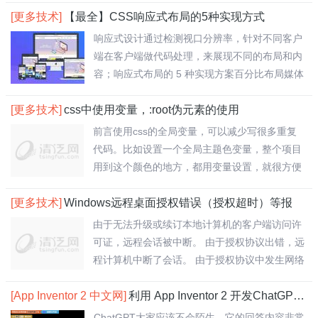
[更多技术]
【最全】CSS响应式布局的5种实现方式
响应式设计通过检测视口分辨率，针对不同客户
端在客户端做代码处理，来展现不同的布局和内
容；响应式布局的 5 种实现方案百分比布局媒体
查..
[更多技术]
css中使用变量，:root伪元素的使用
前言使用css的全局变量，可以减少写很多重复
代码。比如设置一个全局主题色变量，整个项目
用到这个颜色的地方，都用变量设置，就很方便
了。一..
[更多技术]
Windows远程桌面授权错误（授权超时）等报
由于无法升级或续订本地计算机的客户端访问许
可证，远程会话被中断。 由于授权协议出错，远
程计算机中断了会话。 由于授权协议中发生网络
问..
[App Inventor 2 中文网]
利用 App Inventor 2 开发ChatGPT应用
ChatGPT大家应该不会陌生，它的回答内容非常