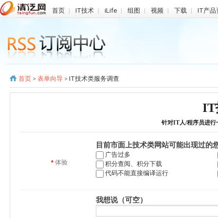
首页
|
IT技术
|
iLife
|
组图
|
视频
|
下载
|
IT产
首页
>
表单向导
>
IT技术类服务调查
I
针对IT人/程序员进
目前市面上技术类网站可能出现过的
广告过多
*
体验
积分查阅、积分下载
代码不能直接编译运行
我想说（可空）