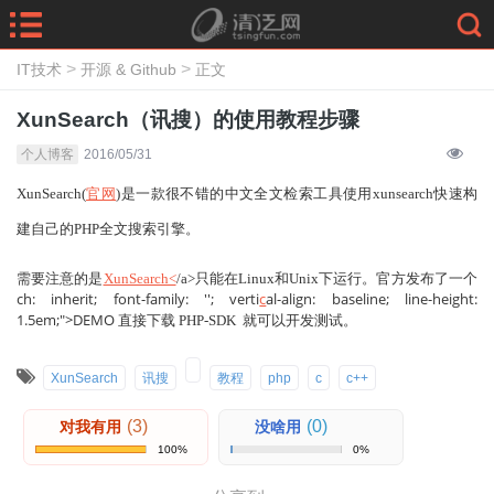
>
>
IT技术
开源 & Github
正文
XunSearch（讯搜）的使用教程步骤
个人博客
2016/05/31
XunSearch(
官网
)是一款很不错的
中文全文检索工具
使用xunsearch
快速构
建自己的PHP全文搜索引擎。
需要注意的是
XunSearch<
/
a>只能在Linux和Unix下运行。官方发布了一个
ch: inherit; font-family: ''; verti
c
al-align: baseline; line-height:
1.5em;">DEMO
直接下载 PHP-SDK 就可以开发测试
。
XunSearch
讯搜
教程
php
c
c++
(3)
(0)
对我有用
没啥用
100%
0%