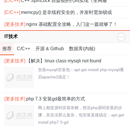
[C/C++]
C++ SpinLock 自旋锁的代码实现（全网最
[C/C++]
memcpy() 是非线程安全的，并发时需加锁或
[更多技术]
nginx 基础配置全攻略，入门这一篇就够了！
IT技术
推荐
C/C++
开源 & Github
数据库(内核)
[更多技术]
【解决】linux class mysqli not found
安装mysqli安装包：apt-get install php-mysqli重
启apache2搞定！
[更多技术]
php 7.3 安装gd最简单的方式
网上都是源码安装依赖，然后php源码安装的步
骤，其实没那么复杂，包安装直接搞定：apt-get
install php7 3-gd