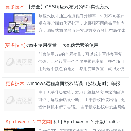
[更多技术]
【最全】CSS响应式布局的5种实现方式
响应式设计通过检测视口分辨率，针对不同客户
端在客户端做代码处理，来展现不同的布局和内
容；响应式布局的 5 种实现方案百分比布局媒体
查..
[更多技术]
css中使用变量，:root伪元素的使用
前言使用css的全局变量，可以减少写很多重复
代码。比如设置一个全局主题色变量，整个项目
用到这个颜色的地方，都用变量设置，就很方便
了。一..
[更多技术]
Windows远程桌面授权错误（授权超时）等报
由于无法升级或续订本地计算机的客户端访问许
可证，远程会话被中断。 由于授权协议出错，远
程计算机中断了会话。 由于授权协议中发生网络
问..
[App Inventor 2 中文网]
利用 App Inventor 2 开发ChatGPT应用
ChatGPT大家应该不会陌生，它的回答内容非常