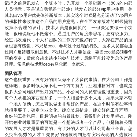
记得之前腾讯发布一个版本时，先开发一个基础版本（80%的内部
人员满意，不是说自我觉得全部ok）就发布给部分vip用户使用，美
其名曰vip用户优先体验新版本，其实这个时候是充分调动了vip用户
的积极性来收集这个产品的用户意见，在全面发布版本的时候提前
改掉不合理的设计。技术人员是很固执的，一但决定要做一个功
能，很难说服他不做这个。通过用户的角度来思考，更有说服力。
经过几次迭代，个人和团队的工作方式也好转了，大家在产品的捏
拿也更有感觉，不只是ceo。参与这个过程的行政、技术人员都会通
过用户反馈吸取到意见。不过技术人才要创业，要当ceo就必须要华
丽的变身，后续会越来越少的参与技术，最终可能转变为总体产品
经理。常见的技术型ceo有马化腾、李彦宏。
团队管理
这个也很重要，没有好的团队做不了太多的事情。在大公司工作是
这样吧，很多时候大家不朝一个方向努力，互相排挤对方，也就是
很多大公司难以产出好的产品。小公司的人员管理也很重要，因为
每个人承担的东西更加多，一个人相当于多个人用，如果大家不朝
一个地方使劲，怎么可以做出非常好的产品。在这个时候有些事情
就很重要了，确定企业文化、建立奖惩措施、建立好的工作环境、
良好的工作氛围、目标明确的前景规划、看得到的计划里程碑。刚
开始创业时最重要的可能是一个想法或者一个产品，但是随着公司
的发展人才才是最重要的。有了好的人才可以让公司基业长青。怎
么突出优秀的人才？先要好的选拔机制把有突出表现的人选拔出