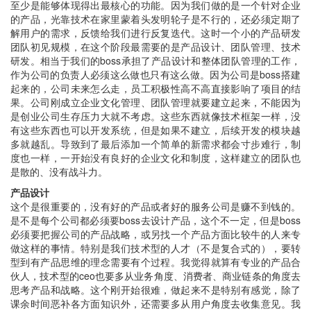
至少是能够体现得出最核心的功能。因为我们做的是一个针对企业
的产品，光靠技术在家里蒙着头发明轮子是不行的，还必须定期了
解用户的需求，反馈给我们进行反复迭代。这时一个小的产品研发
团队初见规模，在这个阶段最需要的是产品设计、团队管理、技术
研发。相当于我们的boss承担了产品设计和整体团队管理的工作，
作为公司的负责人必须这么做也只有这么做。因为公司是boss搭建
起来的，公司未来怎么走，员工积极性高不高直接影响了项目的结
果。公司刚成立企业文化管理、团队管理就要建立起来，不能因为
是创业公司生存压力大就不考虑。这些东西就像技术框架一样，没
有这些东西也可以开发系统，但是如果不建立，后续开发的模块越
多就越乱。导致到了最后添加一个简单的新需求都会寸步难行，制
度也一样，一开始没有良好的企业文化和制度，这样建立的团队也
是散的、没有战斗力。
产品设计
这个是很重要的，没有好的产品或者好的服务公司是赚不到钱的。
是不是每个公司都必须要boss去设计产品，这个不一定，但是boss
必须要把握公司的产品战略，或另找一个产品方面比较牛的人来专
做这样的事情。特别是我们技术型的人才（不是复合式的），要转
型到有产品思维的理念需要有个过程。我觉得就算有专业的产品合
伙人，技术型的ceo也要多从业务角度、消费者、商业链条的角度去
思考产品和战略。这个刚开始很难，做起来不是特别有感觉，除了
课余时间恶补各方面知识外，还需要多从用户角度去收集意见。我