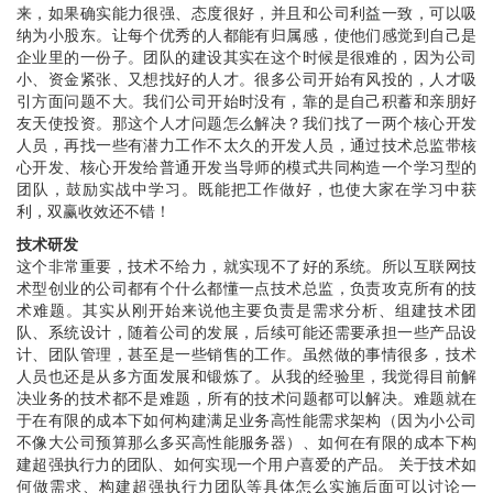
来，如果确实能力很强、态度很好，并且和公司利益一致，可以吸
纳为小股东。让每个优秀的人都能有归属感，使他们感觉到自己是
企业里的一份子。团队的建设其实在这个时候是很难的，因为公司
小、资金紧张、又想找好的人才。很多公司开始有风投的，人才吸
引方面问题不大。我们公司开始时没有，靠的是自己积蓄和亲朋好
友天使投资。那这个人才问题怎么解决？我们找了一两个核心开发
人员，再找一些有潜力工作不太久的开发人员，通过技术总监带核
心开发、核心开发给普通开发当导师的模式共同构造一个学习型的
团队，鼓励实战中学习。既能把工作做好，也使大家在学习中获
利，双赢收效还不错！
技术研发
这个非常重要，技术不给力，就实现不了好的系统。所以互联网技
术型创业的公司都有个什么都懂一点技术总监，负责攻克所有的技
术难题。其实从刚开始来说他主要负责是需求分析、组建技术团
队、系统设计，随着公司的发展，后续可能还需要承担一些产品设
计、团队管理，甚至是一些销售的工作。虽然做的事情很多，技术
人员也还是从多方面发展和锻炼了。从我的经验里，我觉得目前解
决业务的技术都不是难题，所有的技术问题都可以解决。难题就在
于在有限的成本下如何构建满足业务高性能需求架构（因为小公司
不像大公司预算那么多买高性能服务器）、如何在有限的成本下构
建超强执行力的团队、如何实现一个用户喜爱的产品。 关于技术如
何做需求、构建超强执行力团队等具体怎么实施后面可以讨论一