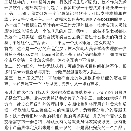
工是这样的，boss指导方向、行政打点生活和后勤、技术作为先锋
开发软件。这里就有个问题了，很多时候一个想法并不能变成一个
产品。比如，我要研发一个记录笔记的软件，可以支持本地和在
线，还支持交流分享。一句话需求如何去实现呢？在boss的眼里，
这些都是他根据自己平时的生活工作发现的机会，技术实现人员就
应该把这句话变成一个他满意的东西。我ca，一般技术型老板都认
为这个很好实现，然后自我夸奖自己之前开发过什么很大的项目之
类，不过这个是产品设计，并不是一个技术难题。怎么说呢？
首先，这不是一个好的产品定义，技术实现人员尝试着去理解开发
最后不是boss要的。boss可能也只是了解产品的基本面，知道有这
个市场空缺，具体怎么操作、怎么交互他也不清楚。
第二，没有细化，计划无法执行，可能导致项目时间把控不住。很
多时候boss也会参与开发，导致产品进度没有人跟进。
第三，技术定义产品，可能会不自觉的添加很多非功能的潜在需
求。比如要建立一个业务系统，先要引入一堆新技术。
所以之前这个项目就因为这样的模式很快就暂停了，做了2个月最终
还是拿不出手。后来大家总结并改善了合作分工。由boss把握产品
方向，建立公司级别的管理制度，定期收集和整理用户的需求和反
馈；行政辅助建立督促公司的制度执行，负责部分用户的客服工
作；技术负责把boss提的和用户提的需求实现，并先写个需求文档
交给需求方开会总结，确认没有问题就变身码农实现系统。没有把
这个产品具体定义出来是不能开发的，不是说很完美的一个产品，