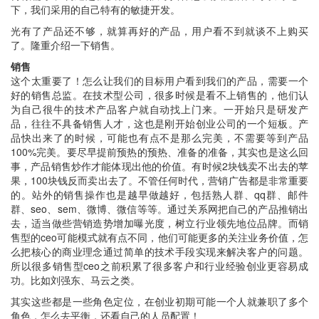
下，我们采用的自己特有的敏捷开发。
光有了产品还不够，就算再好的产品，用户看不到就谈不上购买
了。隆重介绍一下销售。
销售
这个太重要了！怎么让我们的目标用户看到我们的产品，需要一个
好的销售总监。在技术型公司，很多时候是看不上销售的，他们认
为自己很牛的技术产品客户就自动找上门来。一开始只是研发产
品，往往不具备销售人才，这也是刚开始创业公司的一个短板。产
品快出来了的时候，可能也有点不是那么完美，不需要等到产品
100%完美。要尽早提前预热的预热、准备的准备，其实也是这么回
事，产品销售炒作才能体现出他的价值。有时候2块钱卖不出去的苹
果，100块钱反而卖出去了。不管任何时代，营销广告都是非常重要
的。站外的销售操作也是越早做越好，包括熟人群、qq群、邮件
群、seo、sem、微博、微信等等。通过关系网把自己的产品推销出
去，适当做些营销造势增加曝光度，树立行业领先地位品牌。而销
售型的ceo可能模式就有点不同，他们可能更多的关注业务价值，怎
么把核心的商业理念通过简单的技术手段实现来解决客户的问题。
所以很多销售型ceo之前积累了很多客户和行业经验创业更容易成
功。比如刘强东、马云之类。
其实这些都是一些角色定位，在创业初期可能一个人就兼职了多个
角色，怎么去平衡，还看自己的人员配置！