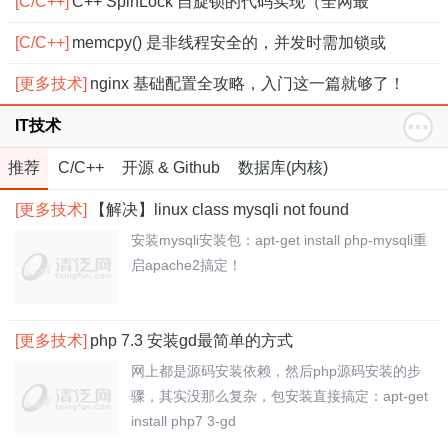
[C/C++]
C++ SpinLock 自旋锁的代码实现（全网最
[C/C++]
memcpy() 是非线程安全的，并发时需加锁或
[更多技术]
nginx 基础配置全攻略，入门这一篇就够了！
IT技术
推荐
C/C++
开源 & Github
数据库(内核)
[更多技术]
【解决】linux class mysqli not found
安装mysqli安装包：apt-get install php-mysqli重
启apache2搞定！
[更多技术]
php 7.3 安装gd最简单的方式
网上都是源码安装依赖，然后php源码安装的步
骤，其实没那么复杂，包安装直接搞定：apt-get
install php7 3-gd