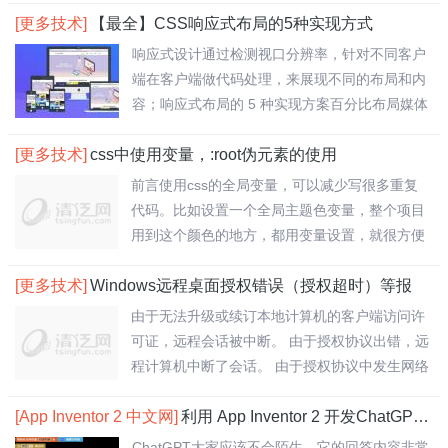
[更多技术]
【最全】CSS响应式布局的5种实现方式
响应式设计通过检测视口分辨率，针对不同客户
端在客户端做代码处理，来展现不同的布局和内
容；响应式布局的 5 种实现方案百分比布局媒体
查..
[更多技术]
css中使用变量，:root伪元素的使用
前言使用css的全局变量，可以减少写很多重复
代码。比如设置一个全局主题色变量，整个项目
用到这个颜色的地方，都用变量设置，就很方便
了。一..
[更多技术]
Windows远程桌面授权错误（授权超时）等报
由于无法升级或续订本地计算机的客户端访问许
可证，远程会话被中断。 由于授权协议出错，远
程计算机中断了会话。 由于授权协议中发生网络
问..
[App Inventor 2 中文网]
利用 App Inventor 2 开发ChatGPT应用
ChatGPT大家应该不会陌生，它的回答内容非常