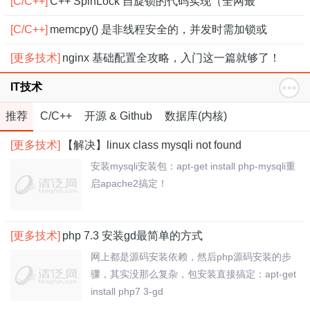
[C/C++]
C++ SpinLock 自旋锁的代码实现（全网最
[C/C++]
memcpy() 是非线程安全的，并发时需加锁或
[更多技术]
nginx 基础配置全攻略，入门这一篇就够了！
IT技术
推荐
C/C++
开源 & Github
数据库(内核)
[更多技术]
【解决】linux class mysqli not found
安装mysqli安装包：apt-get install php-mysqli重
启apache2搞定！
[更多技术]
php 7.3 安装gd最简单的方式
网上都是源码安装依赖，然后php源码安装的步
骤，其实没那么复杂，包安装直接搞定：apt-get
install php7 3-gd