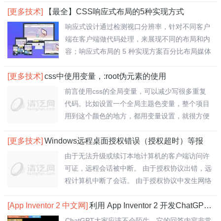
[更多技术]
【最全】CSS响应式布局的5种实现方式
响应式设计通过检测视口分辨率，针对不同客户
端在客户端做代码处理，来展现不同的布局和内
容；响应式布局的 5 种实现方案百分比布局媒体
查..
[更多技术]
css中使用变量，:root伪元素的使用
前言使用css的全局变量，可以减少写很多重复
代码。比如设置一个全局主题色变量，整个项目
用到这个颜色的地方，都用变量设置，就很方便
了。一..
[更多技术]
Windows远程桌面授权错误（授权超时）等报
由于无法升级或续订本地计算机的客户端访问许
可证，远程会话被中断。 由于授权协议出错，远
程计算机中断了会话。 由于授权协议中发生网络
问..
[App Inventor 2 中文网]
利用 App Inventor 2 开发ChatGPT应用
ChatGPT大家应该不会陌生，它的回答内容非常