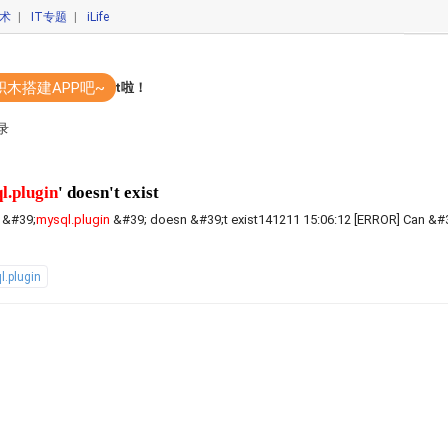
技术
|
IT专题
|
iLife
积木搭建APP吧~
码开发APP？你out啦！
录
l.plugin
' doesn't exist
 &#39;
mysql.plugin
&#39; doesn &#39;t exist141211 15:06:12 [ERROR] Can &#
l.plugin