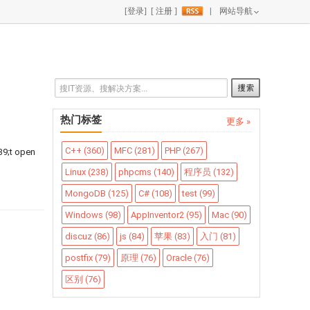
|
网站导航
热门标签
更多 »
C++ (360)
MFC (281)
PHP (267)
39;t open
Linux (238)
phpcms (140)
程序员 (132)
MongoDB (125)
C# (108)
test (99)
Windows (98)
AppInventor2 (95)
Mac (90)
discuz (86)
js (84)
苹果 (83)
入门 (81)
postfix (79)
原理 (76)
Oracle (76)
区别 (76)