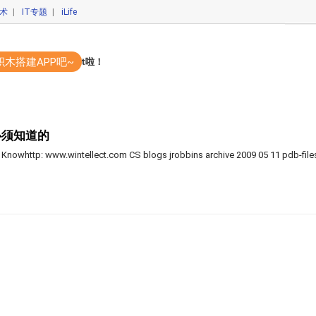
技术
|
IT专题
|
iLife
积木搭建APP吧~
码开发APP？你out啦！
必须知道的
 Knowhttp: www.wintellect.com CS blogs jrobbins archive 2009 05 11 pdb-file