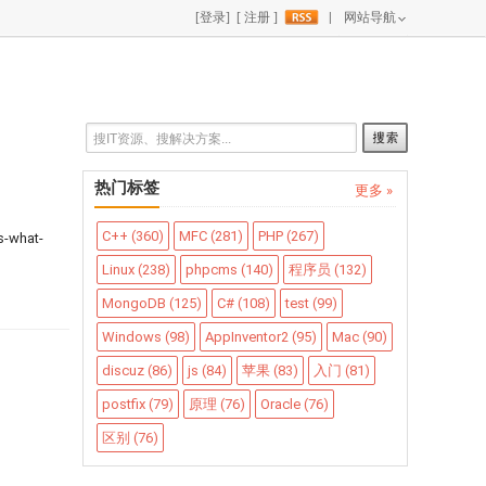
|
网站导航
热门标签
更多 »
C++ (360)
MFC (281)
PHP (267)
s-what-
Linux (238)
phpcms (140)
程序员 (132)
MongoDB (125)
C# (108)
test (99)
Windows (98)
AppInventor2 (95)
Mac (90)
discuz (86)
js (84)
苹果 (83)
入门 (81)
postfix (79)
原理 (76)
Oracle (76)
区别 (76)