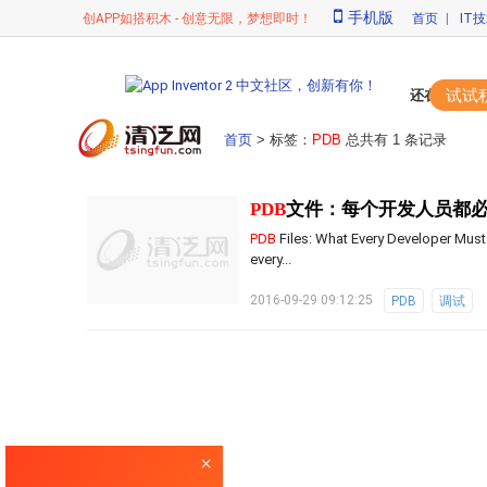
手机版
创APP如搭积木 - 创意无限，梦想即时！
首页
|
IT
试试
还在苦苦敲代
首页
> 标签：
PDB
总共有 1 条记录
PDB
文件：每个开发人员都
PDB
Files: What Every Developer Must
every...
2016-09-29 09:12:25
PDB
调试