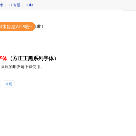
技术
|
IT专题
|
iLife
积木搭建APP吧~
码开发APP？你out啦！
字体
（方正正黑系列字体）
，喜欢的朋友请下载使用。
常用