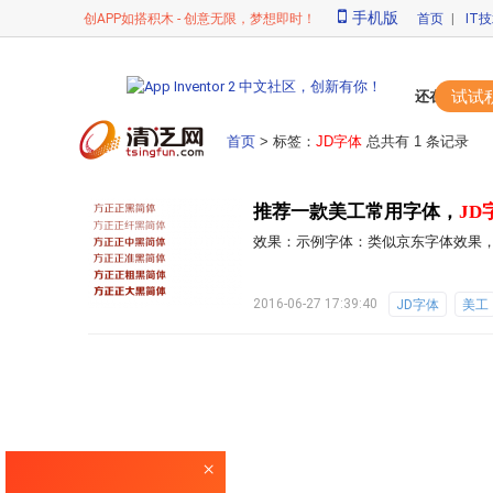
手机版
创APP如搭积木 - 创意无限，梦想即时！
首页
|
IT
试试
还在苦苦敲代
首页
> 标签：
JD字体
总共有 1 条记录
推荐一款美工常用字体，
JD
效果：示例字体：类似京东字体效果
2016-06-27 17:39:40
JD字体
美工