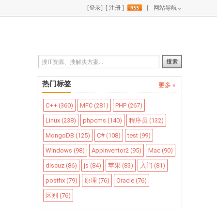
|
网站导航
热门标签
更多 »
C++ (360)
MFC (281)
PHP (267)
Linux (238)
phpcms (140)
程序员 (132)
MongoDB (125)
C# (108)
test (99)
Windows (98)
AppInventor2 (95)
Mac (90)
discuz (86)
js (84)
苹果 (83)
入门 (81)
postfix (79)
原理 (76)
Oracle (76)
区别 (76)