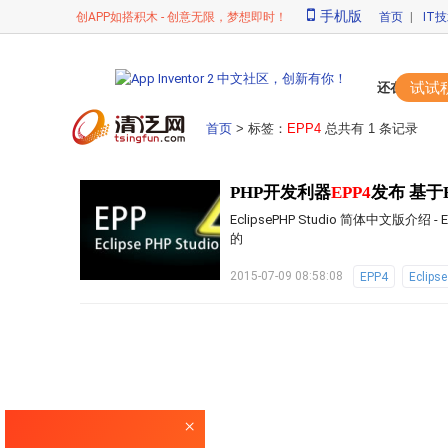
手机版
创APP如搭积木 - 创意无限，梦想即时！
首页
|
IT
试试
还在苦苦敲代
首页
> 标签：
EPP4
总共有 1 条记录
PHP开发利器
EPP4
发布 基于E
EclipsePHP Studio 简体中文版介绍 -
的
2015-07-09 08:58:08
EPP4
Eclipse