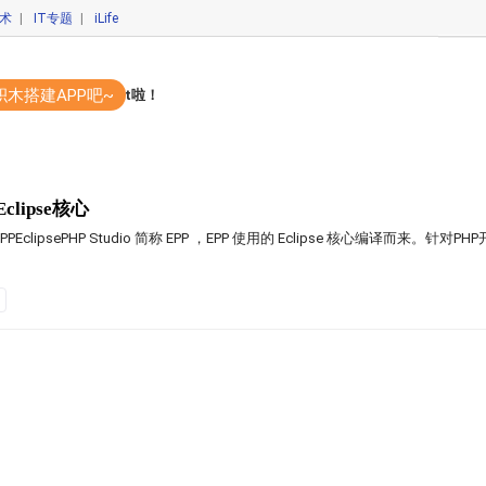
技术
|
IT专题
|
iLife
积木搭建APP吧~
码开发APP？你out啦！
clipse核心
 EPPEclipsePHP Studio 简称 EPP ，EPP 使用的 Eclipse 核心编译而来。针对