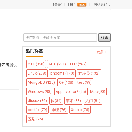
|
网站导航
热门标签
更多 »
C++ (360)
MFC (281)
PHP (267)
PHP开发者提供
Linux (238)
phpcms (140)
程序员 (132)
MongoDB (125)
C# (108)
test (99)
Windows (98)
AppInventor2 (95)
Mac (90)
discuz (86)
js (84)
苹果 (83)
入门 (81)
postfix (79)
原理 (76)
Oracle (76)
区别 (76)