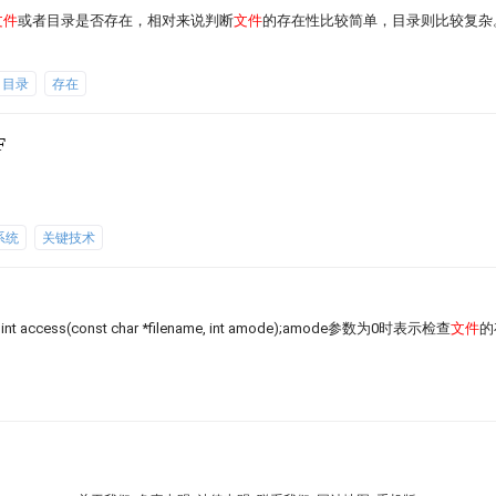
文件
或者目录是否存在，相对来说判断
文件
的存在性比较简单，目录则比较复杂
目录
存在
F
系统
关键技术
t access(const char *filename, int amode);amode参数为0时表示检查
文件
的