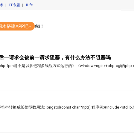
技术
|
IT专题
|
iLife
积木搭建APP吧~
码开发APP？你out啦！
后一请求会被前一请求阻塞，有什么办法不阻塞吗
-fpm是不是以多进程多线程方式运行的》《window+nginx+php-cgi的php-c
字符串转换成长整型数用法: longatol(const char *nptr);程序例:#include <stdlib.