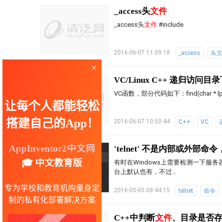
_access头
文件
_access头
文件
#include
2016-06-07 11:09:18
_access
头
VC/Linux C++ 递归访问目
VC函数，部分代码如下：find(char * lpPath){
2016-06-07 10:50:44
C++
VC
'telnet' 不是内部或外
有时在Windows上需要检测一下服务器端
台上默认也有，不过...
2016-05-05 08:44:15
telnet
命令
C++中判断
文件
、目录是否