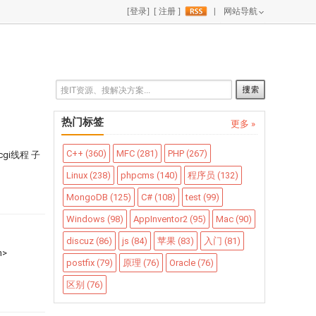
|
网站导航
热门标签
更多 »
C++ (360)
MFC (281)
PHP (267)
gi线程 子
Linux (238)
phpcms (140)
程序员 (132)
MongoDB (125)
C# (108)
test (99)
Windows (98)
AppInventor2 (95)
Mac (90)
discuz (86)
js (84)
苹果 (83)
入门 (81)
h>
postfix (79)
原理 (76)
Oracle (76)
区别 (76)