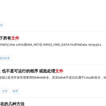
文件
录下所有
文件
 char szFind[MAX_PATH]; WIN32_FIND_DATA FindFileData; strcpy(sz...
递归目录
部命令，也不是可运行的程序 或批处理
文件
口是否开放等需要用到telnet命令。其实telnet不是仅仅属于Linux的命令，Wi
文件
程序
存在的几种方法