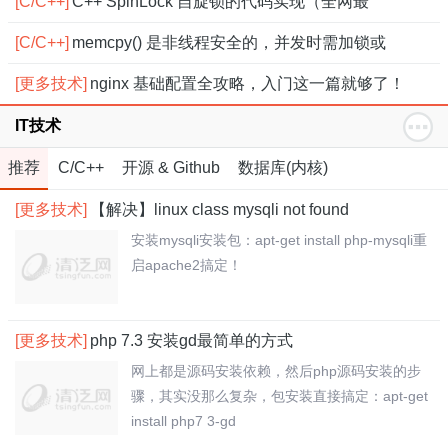
[C/C++]
C++ SpinLock 自旋锁的代码实现（全网最
[C/C++]
memcpy() 是非线程安全的，并发时需加锁或
[更多技术]
nginx 基础配置全攻略，入门这一篇就够了！
IT技术
推荐
C/C++
开源 & Github
数据库(内核)
[更多技术]
【解决】linux class mysqli not found
安装mysqli安装包：apt-get install php-mysqli重
启apache2搞定！
[更多技术]
php 7.3 安装gd最简单的方式
网上都是源码安装依赖，然后php源码安装的步
骤，其实没那么复杂，包安装直接搞定：apt-get
install php7 3-gd