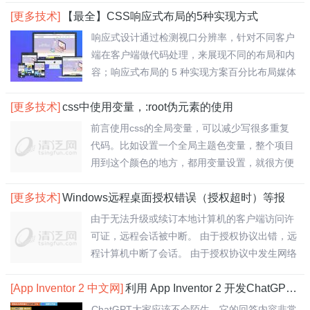
[更多技术]
【最全】CSS响应式布局的5种实现方式
响应式设计通过检测视口分辨率，针对不同客户
端在客户端做代码处理，来展现不同的布局和内
容；响应式布局的 5 种实现方案百分比布局媒体
查..
[更多技术]
css中使用变量，:root伪元素的使用
前言使用css的全局变量，可以减少写很多重复
代码。比如设置一个全局主题色变量，整个项目
用到这个颜色的地方，都用变量设置，就很方便
了。一..
[更多技术]
Windows远程桌面授权错误（授权超时）等报
由于无法升级或续订本地计算机的客户端访问许
可证，远程会话被中断。 由于授权协议出错，远
程计算机中断了会话。 由于授权协议中发生网络
问..
[App Inventor 2 中文网]
利用 App Inventor 2 开发ChatGPT应用
ChatGPT大家应该不会陌生，它的回答内容非常