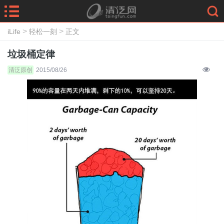
>
>
iLife
轻松一刻
正文
垃圾桶定律
清泛原创
2015/08/26