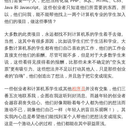
他们需要一个人，把想法转化成 PHP、SQL、HTML、CSS、
Java 和 Javascript。这些创业者只知道他们所需要的东西。所
以，他们问我，能不能帮他找上一两个计算机专业的学生加入
他们的项目，做这些事情？
大多数的此类项目，永远都找不到计算机系的学生着手去做。
当然，这其中有很多原因，比如说学生们忙于生活和学业。大
多数计算机系的学生都有他们自己喜欢的工作，他们的工作会
直接支付他们的薪酬。尽管可能不多，但是对于大多数学生来
说，这些看得见摸得着的报酬，比那些未来不确定的“空头支
票”更有吸引力。这些想法并不足以打动其他人，只是那些创业
者的“自嗨”，他们创造出了想法，并且急于把它变成现实。
一些创业者和计算机系学生或其他
程序员
并没有交集，他们三
番五次地联系我，企图在我这听到好消息。而越年轻的创业者
会越容易丧失信心。他们好像期盼着每个人都为他们的想法而
激动不已，就像他们自己一样（年轻人的盲目乐观啊！）。其
实我内心总是希望他们能找到某个人帮他们把想法变成现实。
这是一个激动人心的过程，他们都能在其中获益匪浅。