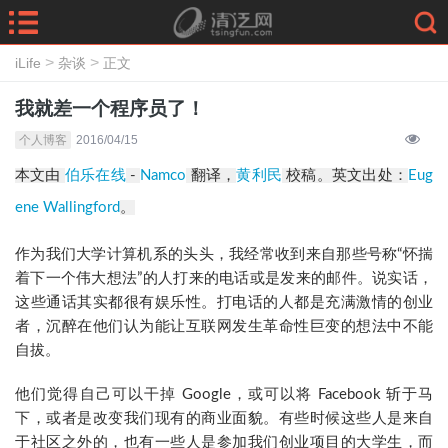
>
>
iLife
杂谈
正文
我就差一个程序员了！
个人博客
2016/04/15
本文由
伯乐在线
-
Namco
翻译，
黄利民
校稿。
英文出处：
Eug
ene Wallingford
。
作为我们大学计算机系的头头，我经常收到来自那些号称“怀揣
着下一个伟大想法”的人打来的电话或是发来的邮件。说实话，
这些通话其实都很有娱乐性。打电话的人都是充满激情的创业
者，沉醉在他们认为能让互联网发生革命性巨变的想法中不能
自拔。
他们觉得自己可以干掉 Google，或可以将 Facebook 斩于马
下，或者是改变我们现有的商业面貌。有些时候这些人是来自
于社区之外的，也有一些人是参加我们创业项目的大学生，而