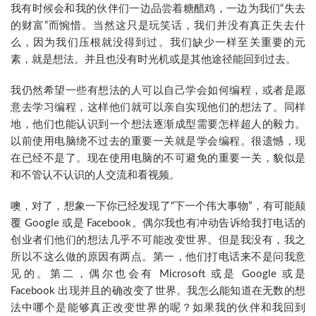
我有时候会和我的伙伴们一边品尝着糖醋鸡，一边为我们“失去
的财富”而惋惜。当然这只是玩笑话，我们并没有真正失去什
么，因为我们压根就没得到过。我们缺少一样至关重要的元
素，就是想法。并且也没有时光机或是其他途径能回到过去。
我仍然希望一些有想法的人可以自己学会如何编程，或者是愿
意去学习编程，这样他们就可以亲自实现他们的想法了。同样
地，他们也能认识到一个想法逐渐成型需要怎样超人的毅力。
以前使用电脑绕不过去的重要一关就是学会编程。很遗憾，现
在已经不是了。现在使用电脑的不可避免的重要一关，貌似是
和不管认不认识的人交流和看视频。
噢，对了，想象一下你已经发现了“下一个伟大事物”，有可能颠
覆 Google 或是 Facebook。偶尔我也有冲动告诉给我打电话的
创业者们他们的想法几乎不可能改变世界。但是我没有，我之
所以不这么做的原因有两点。第一，他们打电话来不是问我意
见的。第二，偶尔也会有 Microsoft 或是 Google 或是
Facebook 出现并且的确改变了世界。我怎么能知道在无数的想
法中哪个是能够真正改变世界的呢？如果我的伙伴和我回到