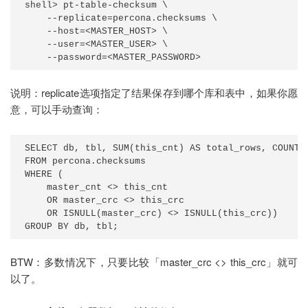
shell> pt-table-checksum \

    --replicate=percona.checksums \

    --host=<MASTER_HOST> \

    --user=<MASTER_USER> \

    --password=<MASTER_PASSWORD>
说明：replicate选项指定了结果保存到哪个库和表中，如果你愿
意，可以手动查询：
SELECT db, tbl, SUM(this_cnt) AS total_rows, COUNT(*
FROM percona.checksums

WHERE (

    master_cnt <> this_cnt

    OR master_crc <> this_crc

    OR ISNULL(master_crc) <> ISNULL(this_crc))

GROUP BY db, tbl;
BTW：多数情况下，只要比较「master_crc <> this_crc」就可
以了。